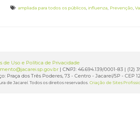
ampliada para todos os públicos
,
influenza
,
Prevenção
,
Va
 de Uso e Política de Privacidade
amento@jacarei.sp.gov.br
| CNPJ: 46.694.139/0001-83 | (12)
o: Praça dos Três Poderes, 73 - Centro - Jacareí/SP - CEP 1
ura de Jacareí. Todos os direitos reservados.
Criação de Sites Profissi