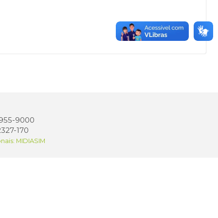
 3955-9000
2327-170
onais: MIDIASIM