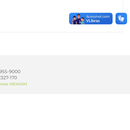
 3955-9000
2327-170
onais: MIDIASIM