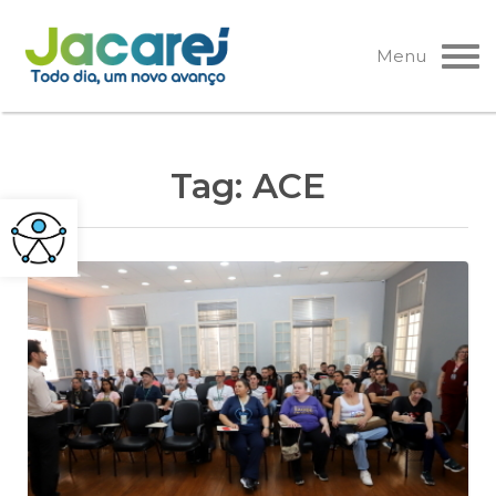
Pular
para
Menu
o
conteúdo
Tag:
ACE