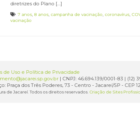
diretrizes do Plano […]
7 anos
,
8 anos
,
campanha de vacinação
,
coronavírus
,
COV
vacinação
 de Uso e Política de Privacidade
amento@jacarei.sp.gov.br
| CNPJ: 46.694.139/0001-83 | (12)
o: Praça dos Três Poderes, 73 - Centro - Jacareí/SP - CEP 1
ura de Jacareí. Todos os direitos reservados.
Criação de Sites Profissi