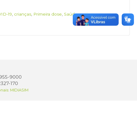
ID-19
,
crianças
,
Primeira dose
,
Saúde
,
vacina
,
 3955-9000
2327-170
onais: MIDIASIM