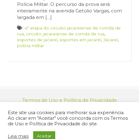
Polícia Militar. O percurso da prova será
inteiramente na avenida Getúlio Vargas, com
largada em […]
4ª etapa do circuito jacareiense de corrida de
rua
,
circuito jacareiense de corrida de rua
,
esportes de jacareí
,
esportes em jacareí
,
Jacareí
,
polícia militar
Termos de Uso e Política de Privacidade
relacionamento@jacarei.sp.gov.br
| CNPJ:
Este site usa cookies para melhorar sua experiência.
46.694.139/0001-83 | (12) 3955-9000
Ao clicar em "Aceitar" você concorda com os Termos
Endereço: Praça dos Três Poderes, 73 - Centro -
de Uso e Política de Privacidade do site.
Jacareí/SP - CEP 12327-170
© 2025 Prefeitura de Jacareí. Todos os direitos reservados.
Leia mais
Aceitar