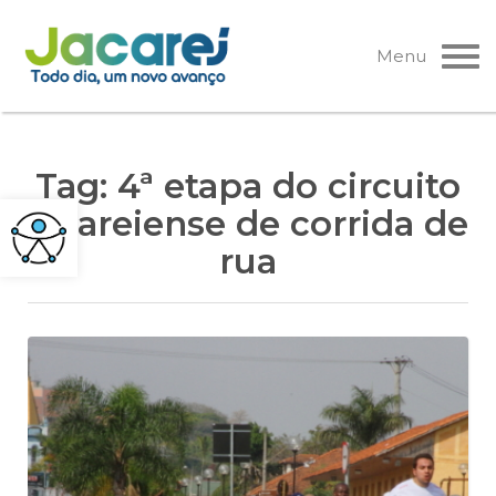
Pular
para
Menu
o
conteúdo
Tag:
4ª etapa do circuito
jacareiense de corrida de
rua