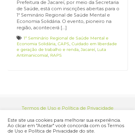
Prefeitura de Jacareí, por meio da Secretaria
de Saúde, está com inscrições abertas para o
1º Seminário Regional de Saúde Mental e
Economia Solidária. O evento, pioneiro na
região, acontecerá […]
1º Seminário Regional de Saúde Mental e
Economia Solidária
,
CAPS
,
Cuidado em liberdade
e geração de trabalho e renda
,
Jacareí
,
Luta
Antimanicomial
,
RAPS
Termos de Uso e Política de Privacidade
relacionamento@jacarei.sp.gov.br
| CNPJ:
Este site usa cookies para melhorar sua experiência.
46.694.139/0001-83 | (12) 3955-9000
Ao clicar em "Aceitar" você concorda com os Termos
Endereço: Praça dos Três Poderes, 73 - Centro -
de Uso e Política de Privacidade do site.
Jacareí/SP - CEP 12327-170