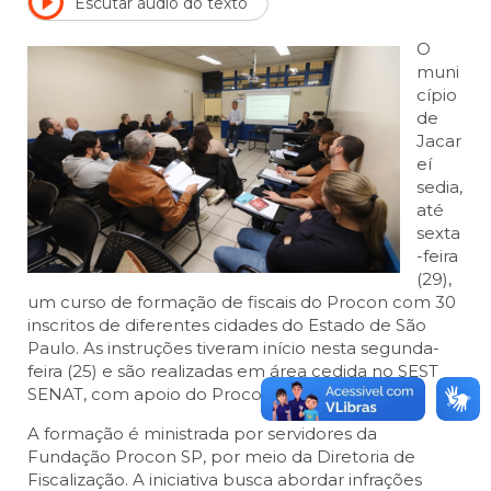
Escutar áudio do texto
O
muni
cípio
de
Jacar
eí
sedia,
até
sexta
-feira
(29),
um curso de formação de fiscais do Procon com 30
inscritos de diferentes cidades do Estado de São
Paulo. As instruções tiveram início nesta segunda-
feira (25) e são realizadas em área cedida no SEST
SENAT, com apoio do Procon Municipal.
A formação é ministrada por servidores da
Fundação Procon SP, por meio da Diretoria de
Fiscalização. A iniciativa busca abordar infrações