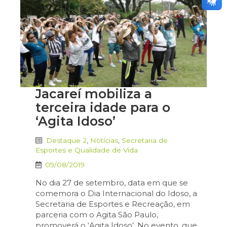
Jacareí mobiliza a
terceira idade para o
‘Agita Idoso’
Destaque 2
,
Notícias
,
Secretaria de
Esportes e Qualidade de Vida
09/08/2019
No dia 27 de setembro, data em que se
comemora o Dia Internacional do Idoso, a
Secretaria de Esportes e Recreação, em
parceria com o Agita São Paulo,
promoverá o ‘Agita Idoso’. No evento, que