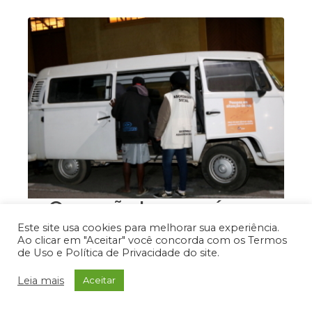
Operação Inverno é
prorrogada até sábado
Este site usa cookies para melhorar sua experiência.
Ao clicar em "Aceitar" você concorda com os Termos
(10) em Jacareí
de Uso e Política de Privacidade do site.
Destaque 2
,
Notícias
,
Secretaria de
Leia mais
Aceitar
Desenvolvimento Social
05/08/2019