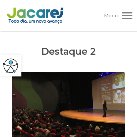
Pular
para
Menu
o
conteúdo
Destaque 2