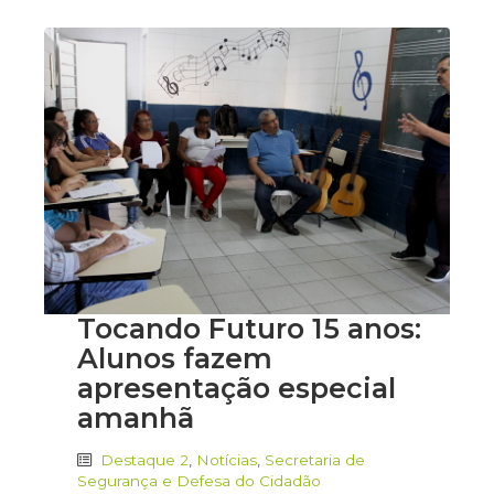
Tocando Futuro 15 anos:
Alunos fazem
apresentação especial
amanhã
Destaque 2
,
Notícias
,
Secretaria de
Segurança e Defesa do Cidadão