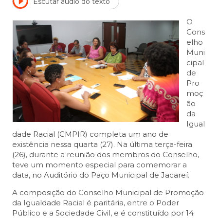
Escutar áudio do texto
O
Cons
elho
Muni
cipal
de
Pro
moç
ão
da
Igual
dade Racial (CMPIR) completa um ano de
existência nessa quarta (27). Na última terça-feira
(26), durante a reunião dos membros do Conselho,
teve um momento especial para comemorar a
data, no Auditório do Paço Municipal de Jacareí.
A composição do Conselho Municipal de Promoção
da Igualdade Racial é paritária, entre o Poder
Público e a Sociedade Civil, e é constituído por 14