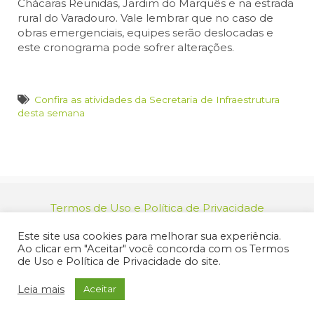
Chácaras Reunidas, Jardim do Marquês e na estrada
rural do Varadouro. Vale lembrar que no caso de
obras emergenciais, equipes serão deslocadas e
este cronograma pode sofrer alterações.
Confira as atividades da Secretaria de Infraestrutura
desta semana
Termos de Uso e Política de Privacidade
relacionamento@jacarei.sp.gov.br
| CNPJ:
Este site usa cookies para melhorar sua experiência.
46.694.139/0001-83 | (12) 3955-9000
Ao clicar em "Aceitar" você concorda com os Termos
Endereço: Praça dos Três Poderes, 73 - Centro -
de Uso e Política de Privacidade do site.
Jacareí/SP - CEP 12327-170
© 2025 Prefeitura de Jacareí. Todos os direitos reservados.
Leia mais
Aceitar
Criação de Sites Profissionais: MIDIASIM