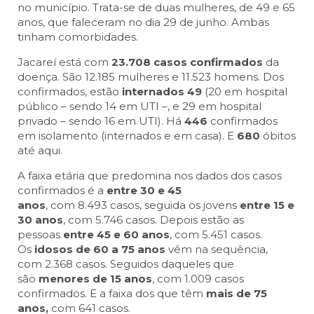
no município. Trata-se de duas mulheres, de 49 e 65
anos, que faleceram no dia 29 de junho. Ambas
tinham comorbidades.
Jacareí está com
23.708 casos confirmados
da
doença. São 12.185 mulheres e 11.523 homens. Dos
confirmados, estão
internados
49
(20 em hospital
público – sendo 14 em UTI –, e 29 em hospital
privado – sendo 16 em UTI). Há
446
confirmados
em isolamento (internados e em casa). E
680
óbitos
até aqui.
A faixa etária que predomina nos dados dos casos
confirmados é a
entre 30 e 45
anos
, com 8.493 casos, seguida os jovens
entre 15 e
30 anos
, com 5.746 casos. Depois estão as
pessoas
entre 45 e 60 anos
, com 5.451 casos.
Os
idosos de 60 a 75 anos
vêm na sequência,
com 2.368 casos. Seguidos daqueles que
são
menores de 15 anos
, com 1.009 casos
confirmados. E a faixa dos
que têm
mais de 75
anos,
com 641 casos.