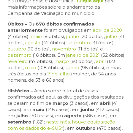
e 31.086/2ª dose e dose única).
Clique aqui
para
mais informações sobre o andamento da
Campanha de Vacinação no município.
Óbitos –
Os
678 óbitos confirmados
anteriormente
foram divulgados em
abril de 2020
(4 óbitos),
maio
(8 óbitos),
junho
(20 óbitos),
julho
(41
óbitos),
agosto
(42 óbitos),
setembro
(31 óbitos),
outubro
(16 óbitos),
novembro
(11 óbitos) e
dezembro
(16 óbitos). Em
janeiro de 2021
(52 óbitos),
fevereiro
(47 óbitos),
março
(60 óbitos),
abril
(123
óbitos),
maio
(108 óbitos),
junho
(96 óbitos), e mais
três óbitos no dia
1º de julho
(mulher, de 54 anos;
homens, de 53 e 66 anos).
Histórico –
Ainda sobre o total de casos
confirmados até aqui, as divulgações dos resultados
se deram no fim de
março
(3 casos), em
abril
(41
casos), em
maio
(146 casos), em
junho
(412 casos),
em
julho
(701 casos), em
agosto
(586 casos), em
setembro
(1.621;
neste mês, houve equiparação
com os dados do e-SUS*
), em
outubro
(470 casos),