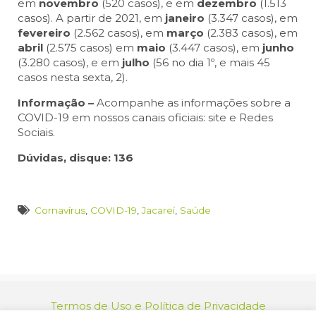
em
novembro
(520 casos), e em
dezembro
(1.513
casos). A partir de 2021, em
janeiro
(3.347 casos), em
fevereiro
(2.562 casos), em
março
(2.383 casos), em
abril
(2.575 casos) em
maio
(3.447 casos), em
junho
(3.280 casos), e em
julho
(56 no dia 1º, e mais 45
casos nesta sexta, 2).
Informação –
Acompanhe as informações sobre a
COVID-19 em nossos canais oficiais: site e Redes
Sociais.
Dúvidas, disque:
136
Cornavírus
,
COVID-19
,
Jacareí
,
Saúde
Termos de Uso e Política de Privacidade