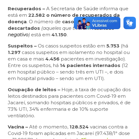
Recuperados –
A Secretaria de Saúde informa que
está em
22.582 o número de recuperados da
doença
. O número de
casos
descartados
(aqueles que tiveram
resultado
negativo
)
está em
41.150
.
Suspeitos –
Os casos suspeitos estão em
5.753
(há
1.297
casos suspeitos em isolamento no hospital ou
em casa e mais
4.456
pacientes em investigação).
Entre os suspeitos, há
14 pacientes internados
(12
em hospital público – sendo três em UTI –, e dois
em hospital privado – sendo um em UTI).
Ocupação de leitos –
Hoje, a taxa de ocupação dos
leitos destinados para pacientes com Covid-19 em
Jacareí, somando hospitais públicos e privados, é de
73% UTI, 34% enfermaria e de 10% suporte
ventilatório.
Vacina –
Até o momento,
128.524
vacinas contra a
Covid-19 foram aplicadas em Jacareí (97.438/1ª dose