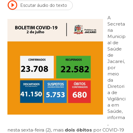
Escutar áudio do texto
A
Secreta
ria
Municip
al de
Saúde
de
Jacareí,
por
meio
da
Diretori
a de
Vigilânci
a em
Saúde,
informa
,
nesta sexta-feira (2), mais
dois óbitos
por COVID-19