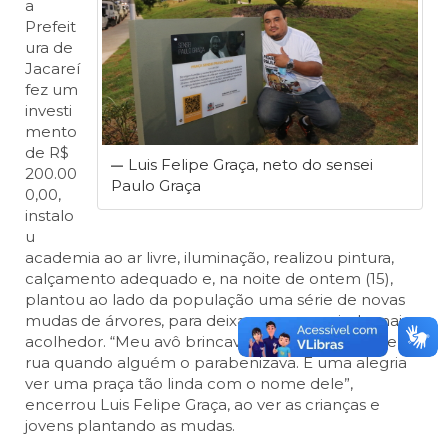
a
Prefeit
ura de
Jacareí
fez um
investi
mento
de R$
Luis Felipe Graça, neto do sensei
200.00
Paulo Graça
0,00,
instalo
u
academia ao ar livre, iluminação, realizou pintura,
calçamento adequado e, na noite de ontem (15),
plantou ao lado da população uma série de novas
mudas de árvores, para deixar o espaço ainda mais
acolhedor. “Meu avô brincava que seria nome de
rua quando alguém o parabenizava. É uma alegria
ver uma praça tão linda com o nome dele”,
encerrou Luis Felipe Graça, ao ver as crianças e
jovens plantando as mudas.