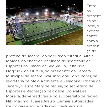
Entre
os
present
es no
local, o
evento
contou
com a
presen
ça do
prefeito de Jacareí, do deputado estadual Altair
Moraes, do chefe de gabinete do secretário de
Esportes do Estado de São Paulo, Jefferson
Nogoseki de Oliveira, do presidente da Câmara
Municipal de Jacareí, Paulinho dos Condutores, da
secretária de Meio Ambiente e Zeladoria Urbana de
Jacareí, Claude Mary de Moura, do secretário de
Esportes e Recreação da cidade, Dorival Leal
Moreira, de vereadores, e do subprefeito da região
Nilo Máximo, Juarez Araújo. Demais autoridades
municipais e sociedade civil prestigiaram a