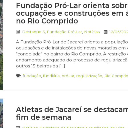
Fundação Pró-Lar orienta sob
ocupações e construções em á
no Rio Comprido
Destaque 3
,
Fundação Pró-Lar
,
Notícias
12/05/20
A Fundação Pró-Lar de Jacareí orienta a populaçã
ocupações e de instalações de novas moradias em
“congelada” no bairro do Rio Comprido. A restriçã
andamento adequado do processo de regularização
outros 15 bairros da […]
fundação
,
fundiária
,
pró-lar
,
regularização
,
Rio Compri
Atletas de Jacareí se destac
fim de semana