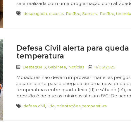
será realizada com uma programação com atividades 
desplugada
,
escolas
,
RecTec
,
Semana RecTec
,
tecnolo
Defesa Civil alerta para qued
temperatura
Destaque 3
,
Gabinete
,
Notícias
11/06/2025
Moradores não devem improvisar maneiras perigosa
Jacareí alerta para a chegada de uma nova onda p
temperaturas entre quarta-feira (11) e sábado (14),
previsão é de que as mínimas atinjam 8ºC. De acor
defesa civil
,
Frio
,
orientações
,
temperatura