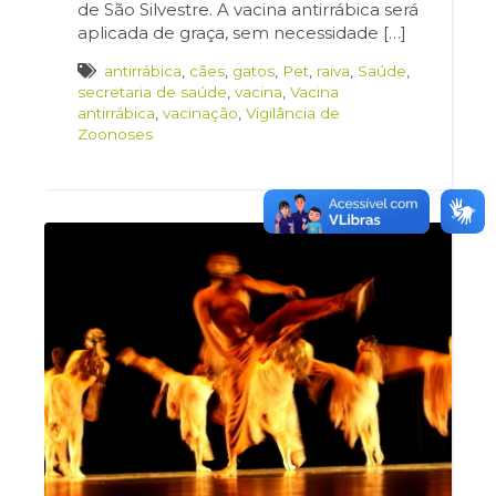
de São Silvestre. A vacina antirrábica será
aplicada de graça, sem necessidade […]
antirrábica
,
cães
,
gatos
,
Pet
,
raiva
,
Saúde
,
secretaria de saúde
,
vacina
,
Vacina
antirrábica
,
vacinação
,
Vigilância de
Zoonoses