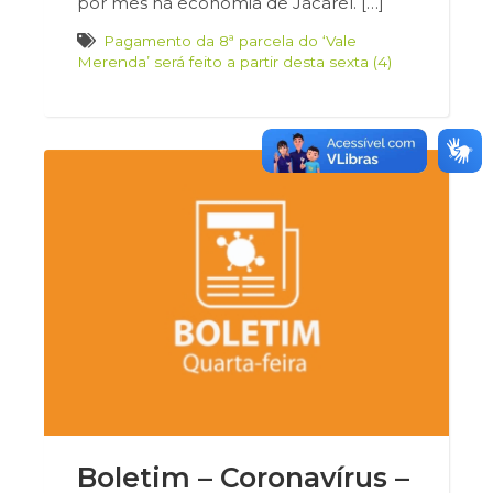
por mês na economia de Jacareí. […]
Pagamento da 8ª parcela do ‘Vale
Merenda’ será feito a partir desta sexta (4)
Boletim – Coronavírus –