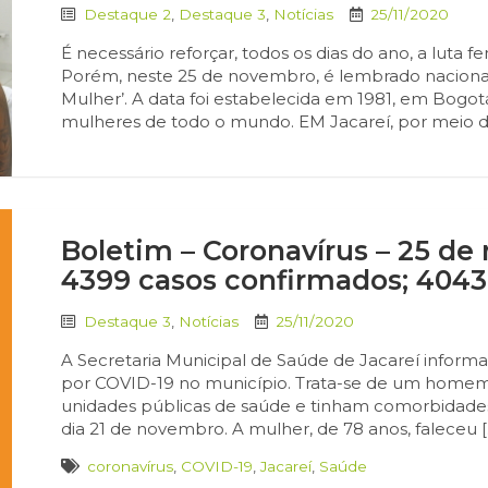
Destaque 2
,
Destaque 3
,
Notícias
25/11/2020
É necessário reforçar, todos os dias do ano, a luta f
Porém, neste 25 de novembro, é lembrado nacional
Mulher’. A data foi estabelecida em 1981, em Bogot
mulheres de todo o mundo. EM Jacareí, por meio da
Boletim – Coronavírus – 25 de 
4399 casos confirmados; 4043
Destaque 3
,
Notícias
25/11/2020
A Secretaria Municipal de Saúde de Jacareí informa, 
por COVID-19 no município. Trata-se de um home
unidades públicas de saúde e tinham comorbidades
dia 21 de novembro. A mulher, de 78 anos, faleceu [
coronavírus
,
COVID-19
,
Jacareí
,
Saúde