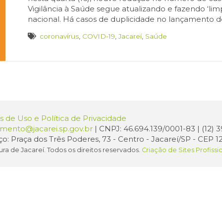
Vigilância à Saúde segue atualizando e fazendo ‘l
nacional. Há casos de duplicidade no lançamento de
coronavírus
,
COVID-19
,
Jacareí
,
Saúde
 de Uso e Política de Privacidade
amento@jacarei.sp.gov.br
| CNPJ: 46.694.139/0001-83 | (12)
o: Praça dos Três Poderes, 73 - Centro - Jacareí/SP - CEP 1
ura de Jacareí. Todos os direitos reservados.
Criação de Sites Profissi