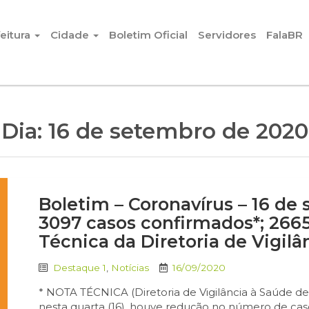
eitura
Cidade
Boletim Oficial
Servidores
FalaBR
Dia:
16 de setembro de 2020
Boletim – Coronavírus – 16 de 
3097 casos confirmados*; 266
Técnica da Diretoria de Vigilâ
Destaque 1
,
Notícias
16/09/2020
* NOTA TÉCNICA (Diretoria de Vigilância à Saúde d
nesta quarta (16), houve redução no número de cas