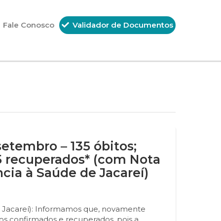
Fale Conosco
Validador de Documentos
setembro – 135 óbitos;
5 recuperados* (com Nota
ncia à Saúde de Jacareí)
e Jacareí): Informamos que, novamente
os confirmados e recuperados, pois a