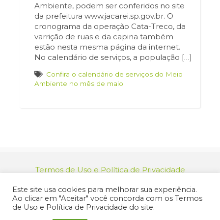
Ambiente, podem ser conferidos no site
da prefeitura www.jacarei.sp.gov.br. O
cronograma da operação Cata-Treco, da
varrição de ruas e da capina também
estão nesta mesma página da internet.
No calendário de serviços, a população […]
Confira o calendário de serviços do Meio
Ambiente no mês de maio
Termos de Uso e Política de Privacidade
relacionamento@jacarei.sp.gov.br
| CNPJ:
Este site usa cookies para melhorar sua experiência.
46.694.139/0001-83 | (12) 3955-9000
Ao clicar em "Aceitar" você concorda com os Termos
Endereço: Praça dos Três Poderes, 73 - Centro -
de Uso e Política de Privacidade do site.
Jacareí/SP - CEP 12327-170