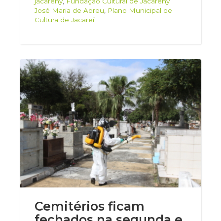
jacarehy
,
Fundação Cultural de Jacarehy
José Maria de Abreu
,
Plano Municipal de
Cultura de Jacareí
Cemitérios ficam
fechados na segunda e