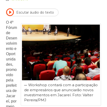
Escutar áudio do texto
O 4º
Fórum
de
Desen
volvim
ento e
Oport
unida
des,
promo
vido
pela
Workshop contará com a participação
prefeit
de empresários que anunciarão novos
ura de
investimentos em Jacareí. Foto: Valter
Jacar
Pereira/PMJ
eí, por
meio