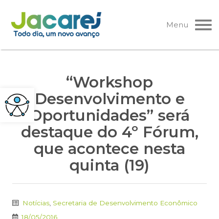
Pular
para
Menu
o
conteúdo
“Workshop
Desenvolvimento e
Oportunidades” será
destaque do 4º Fórum,
que acontece nesta
quinta (19)
Notícias
,
Secretaria de Desenvolvimento Econômico
18/05/2016