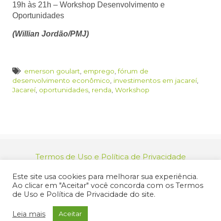
19h às 21h – Workshop Desenvolvimento e
Oportunidades
(Willian Jordão/PMJ)
emerson goulart
,
emprego
,
fórum de
desenvolvimento econômico
,
investimentos em jacareí
,
Jacareí
,
oportunidades
,
renda
,
Workshop
Termos de Uso e Política de Privacidade
relacionamento@jacarei.sp.gov.br
| CNPJ:
Este site usa cookies para melhorar sua experiência.
46.694.139/0001-83 | (12) 3955-9000
Ao clicar em "Aceitar" você concorda com os Termos
Endereço: Praça dos Três Poderes, 73 - Centro -
de Uso e Política de Privacidade do site.
Jacareí/SP - CEP 12327-170
© 2025 Prefeitura de Jacareí. Todos os direitos reservados.
Leia mais
Aceitar
Criação de Sites Profissionais: MIDIASIM