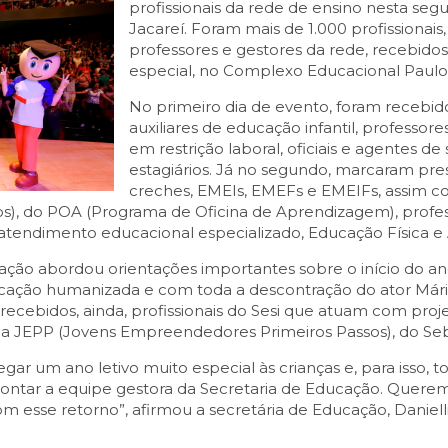
profissionais da rede de ensino nesta segun
Jacareí. Foram mais de 1.000 profissionais, 
professores e gestores da rede, recebi
especial, no Complexo Educacional Paulo 
No primeiro dia de evento, foram recebidos
auxiliares de educação infantil, professor
em restrição laboral, oficiais e agentes de
estagiários. Já no segundo, marcaram pr
creches, EMEIs, EMEFs e EMEIFs, assim c
s), do POA (Programa de Oficina de Aprendizagem), profess
atendimento educacional especializado, Educação Física e 
ção abordou orientações importantes sobre o início do an
cação humanizada e com toda a descontração do ator Má
recebidos, ainda, profissionais do Sesi que atuam com proj
a JEPP (Jovens Empreendedores Primeiros Passos), do Seb
ar um ano letivo muito especial às crianças e, para isso, to
ntar a equipe gestora da Secretaria de Educação. Querem
sse retorno”, afirmou a secretária de Educação, Danielli V