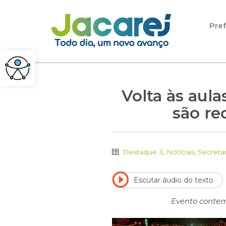
Pular para o conteúdo
Pref
Volta às aula
são re
Destaque 3
,
Notícias
,
Secreta
Escutar áudio do texto
Evento contemp