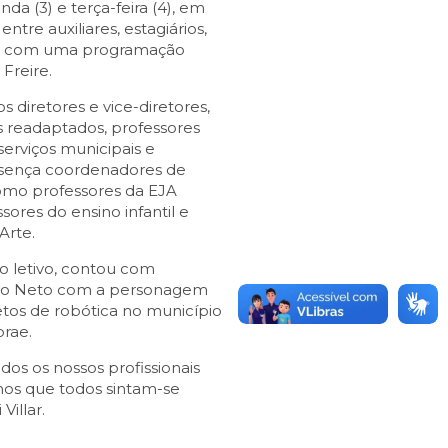
da (3) e terça-feira (4), em
entre auxiliares, estagiários,
dos com uma programação
Freire.
 diretores e vice-diretores,
es readaptados, professores
 serviços municipais e
esença coordenadores de
omo professores da EJA
ores do ensino infantil e
Arte.
o letivo, contou com
rio Neto com a personagem
etos de robótica no município
rae.
dos os nossos profissionais
os que todos sintam-se
illar.