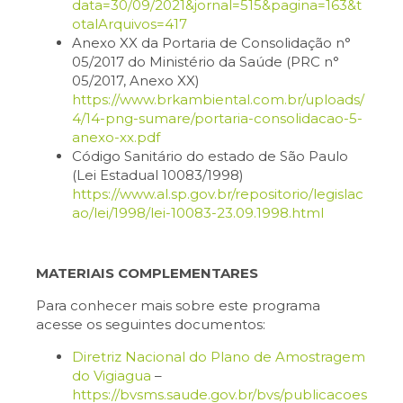
data=30/09/2021&jornal=515&pagina=163&t
otalArquivos=417
Anexo XX da Portaria de Consolidação n°
05/2017 do Ministério da Saúde (PRC n°
05/2017, Anexo XX)
https://www.brkambiental.com.br/uploads/
4/14-png-sumare/portaria-consolidacao-5-
anexo-xx.pdf
Código Sanitário do estado de São Paulo
(Lei Estadual 10083/1998)
https://www.al.sp.gov.br/repositorio/legislac
ao/lei/1998/lei-10083-23.09.1998.html
MATERIAIS COMPLEMENTARES
Para conhecer mais sobre este programa
acesse os seguintes documentos:
Diretriz Nacional do Plano de Amostragem
do Vigiagua
–
https://bvsms.saude.gov.br/bvs/publicacoes