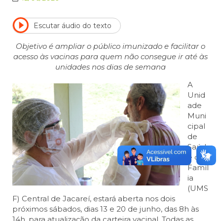
Escutar áudio do texto
Objetivo é ampliar o público imunizado e facilitar o
acesso às vacinas para quem não consegue ir até às
unidades nos dias de semana
A
Unid
ade
Muni
cipal
de
Saúd
e da
Famíl
ia
(UMS
F) Central de Jacareí, estará aberta nos dois
próximos sábados, dias 13 e 20 de junho, das 8h às
14h, para atualização da carteira vacinal. Todas as