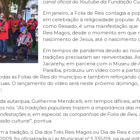
canal oficial do Youtube da Fundação Cu
Em janeiro, a Folia de Reis contagia a p
em celebração à religiosidade popular. 
como Reisado, é uma manifestação que r
Reis Magos, desde o momento em que r
nascimento de Jesus, até o nascimento
Em tempos de pandemia devido ao novo 
tradições precisaram ser reinventadas. A
Jacarehy, em parceria com o Museu de A
Paraíba, produziu um vídeo com a parti
as as Folias de Reis do município e também reforçando qu
tuais. O lançamento do vídeo será neste próximo domingo, 
l
.
a autarquia, Guilherme Mendicelli, em tempos difíceis, ar
s nós. “
As tradições populares trazem a importância das m
nifestações e, em especial, as companhias de Folia de Reis,
são cultural”
, pontua.
 a tradição, o Dia dos Três Reis Magos ou Dia de Reis é
009, foi oficializada a Lei Municipal nº 5.335/09, na qual inst