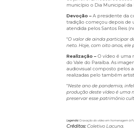
município o Dia Municipal da
Devoção –
A presidente da co
tradição começou depois de u
atendida pelos Santos Reis (
“
O valor de ainda participar 
neto. Hoje, com oito anos, ele
Realização –
O vídeo é uma r
do Vale do Paraíba. As imagen
audiovisual composto pelos a
realizadas pelo também artis
“
Neste ano de pandemia, infel
produção deste vídeo é uma m
preservar esse patrimônio cul
Legenda:
Gravação do vídeo em homenagem à Folia
Créditos:
Coletivo Lacuna.