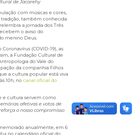
ltural de Jacarehy
opulação com músicas e cores,
A tradição, também conhecida
elembra a jornada dos Três
ecebem o aviso do
 do menino Deus.
Coronavírus (COVID-19), as
ssim, a Fundação Cultural de
ntropologia do Vale do
cipação da companhia Filhos
e a cultura popular está viva
às 10h, no
canal oficial do
te e cultura servem como
emórias afetivas e votos de
 reforça o nosso compromisso
 comemorado anualmente, em 6
itui no calendário oficial do