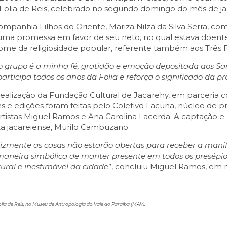
 Folia de Reis, celebrado no segundo domingo do mês de ja
mpanhia Filhos do Oriente, Mariza Nilza da Silva Serra, com
ma promessa em favor de seu neto, no qual estava doente 
nome da religiosidade popular, referente também aos Três 
do grupo é a minha fé, gratidão e emoção depositada aos S
 participa todos os anos da Folia e reforça o significado da
ealização da Fundação Cultural de Jacarehy, em parceria
s e edições foram feitas pelo Coletivo Lacuna, núcleo de 
rtistas Miguel Ramos e Ana Carolina Lacerda. A captação
ta jacareiense, Murilo Cambuzano.
izmente as casas não estarão abertas para receber a manif
aneira simbólica de manter presente em todos os presépios,
tural e inestimável da cidade
”, concluiu Miguel Ramos, em 
 de Reis, no Museu de Antropologia do Vale do Paraíba (MAV).