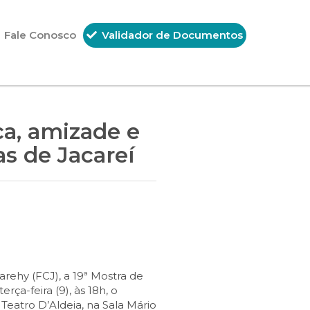
Fale Conosco
Validador de Documentos
ca, amizade e
s de Jacareí
rehy (FCJ), a 19ª Mostra de
rça-feira (9), às 18h, o
 Teatro D’Aldeia, na Sala Mário