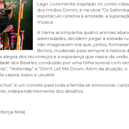
Lago. Livremente inspirado no conto clás
dos Irmãos Grimm, e na obra “Os Saltimba
espetáculo celebra a amizade, a superaç
música.
A trama acompanha quatro animais aband
adversidades, decidem pegar a estrada 
não imaginavam era que, juntos, formaria
Bichos, mudando para sempre a história 
 alegria dos recomeços e a esperança que nasce da união. E
idade dos Beatles, conduzido por uma trilha sonora com v
”, “Yesterday” e “Don’t Let Me Down. Além da atuação, o 
a caipira, baixo e ukulele.
Bichos” é um convite para toda a família se emocionar, cantar
nte, independentemente dos desafios.
terça-feira)