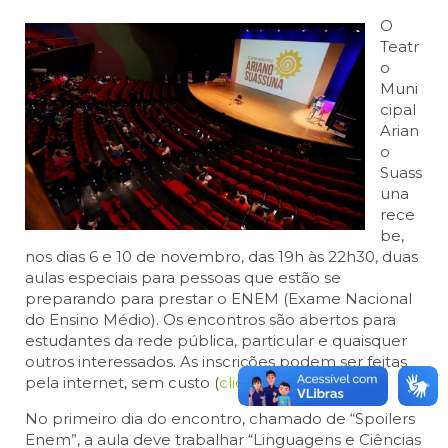
O
Teatr
o
Muni
cipal
Arian
o
Suass
una
rece
be,
nos dias 6 e 10 de novembro, das 19h às 22h30, duas
aulas especiais para pessoas que estão se
preparando para prestar o ENEM (Exame Nacional
do Ensino Médio). Os encontros são abertos para
estudantes da rede pública, particular e quaisquer
outros interessados. As inscrições podem ser feitas
pela internet, sem custo (
clique aqui
e
aqui
).
No primeiro dia do encontro, chamado de “Spoilers
Enem”, a aula deve trabalhar “Linguagens e Ciências