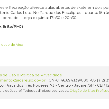
tes e Recreação oferece aulas abertas de skate em dois po
nio Carlos Loto. No Parque dos Eucaliptos – quarta: 15h às 
 Liberdade – terça e quinta: 17h30 e 20h30.
x Brito/PMJ)
lidade de Vida
 de Uso e Política de Privacidade
amento@jacarei.sp.gov.br
| CNPJ: 46.694.139/0001-83 | (12)
o: Praça dos Três Poderes, 73 - Centro - Jacareí/SP - CEP 1
ura de Jacareí. Todos os direitos reservados.
Criação de Sites Profissi