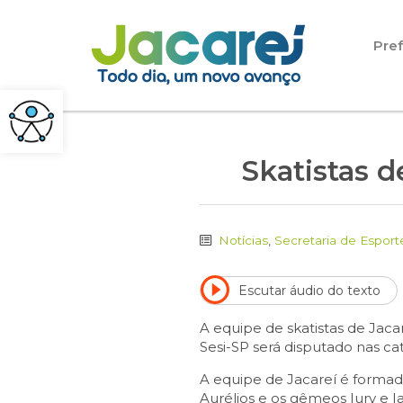
Pular para o conteúdo
Pref
Skatistas d
Notícias
,
Secretaria de Esport
Escutar áudio do texto
A equipe de skatistas de Jac
Sesi-SP será disputado nas cat
A equipe de Jacareí é formada
Aurélios e os gêmeos Iury e I