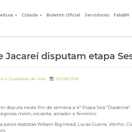
eitura
Cidade
Boletim Oficial
Servidores
FalaBR
e Jacareí disputam etapa Se
es e Qualidade de Vida
30/08/2018
areí disputa neste fim de semana a 4ª Etapa Sesi “Diadema
egorias mirim, iniciante, amador e feminino.
 pelos skatistas Wiiliam Big Head, Lucas Guerra, Vitinho, C
am.