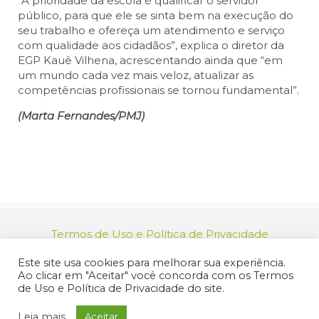
“A prioridade da escola é qualificar o servidor
público, para que ele se sinta bem na execução do
seu trabalho e ofereça um atendimento e serviço
com qualidade aos cidadãos”, explica o diretor da
EGP Kauê Vilhena, acrescentando ainda que “em
um mundo cada vez mais veloz, atualizar as
competências profissionais se tornou fundamental”.
(Marta Fernandes/PMJ)
Termos de Uso e Política de Privacidade
relacionamento@jacarei.sp.gov.br
| CNPJ:
Este site usa cookies para melhorar sua experiência.
46.694.139/0001-83 | (12) 3955-9000
Ao clicar em "Aceitar" você concorda com os Termos
Endereço: Praça dos Três Poderes, 73 - Centro -
de Uso e Política de Privacidade do site.
Jacareí/SP - CEP 12327-170
© 2025 Prefeitura de Jacareí. Todos os direitos reservados.
Leia mais
Aceitar