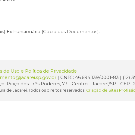
is) Ex Funcionário (Cópia dos Documentos).
 de Uso e Política de Privacidade
amento@jacarei.sp.gov.br
| CNPJ: 46.694.139/0001-83 | (12)
o: Praça dos Três Poderes, 73 - Centro - Jacareí/SP - CEP 1
ura de Jacareí. Todos os direitos reservados.
Criação de Sites Profissi