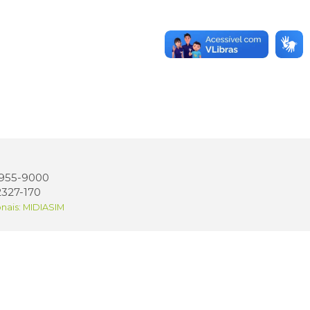
 3955-9000
2327-170
onais: MIDIASIM