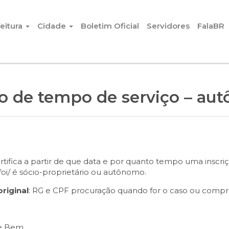
eitura
Cidade
Boletim Oficial
Servidores
FalaBR
ão de tempo de serviço – au
tifica a partir de que data e por quanto tempo uma inscr
foi/ é sócio-proprietário ou autônomo.
riginal
: RG e CPF procuração quando for o caso ou comp
de Bem.