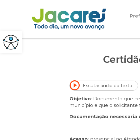
Pular para o conteúdo
Pref
Certid
Escutar áudio do texto
Objetivo
: Documento que cer
município e que o solicitante 
Documentação necessária o
Acesso
: presencial no Aten