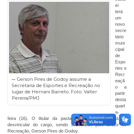
eí
terá
um
novo
secre
tário
muni
cipal
de
Espo
rtes e
Recr
Gerson Pires de Godoy assume a
eaçã
Secretaria de Esportes e Recreação no
o a
lugar de Hernani Barreto. Foto: Valter
partir
Pereira/PMJ
desta
quart
a-
feira (16). O titular da pasta, Hernani Barreto, irá se
desvincular do cargo, sendo substituído pelo diretor de
Recreação, Gerson Pires de Godoy.