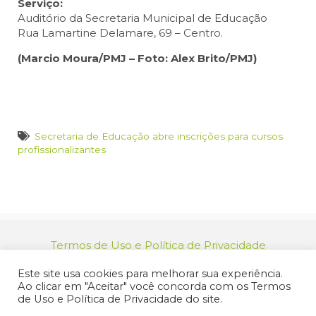
Serviço:
Auditório da Secretaria Municipal de Educação
Rua Lamartine Delamare, 69 – Centro.
(Marcio Moura/PMJ – Foto: Alex Brito/PMJ)
Secretaria de Educação abre inscrições para cursos
profissionalizantes
Termos de Uso e Política de Privacidade
relacionamento@jacarei.sp.gov.br
| CNPJ:
Este site usa cookies para melhorar sua experiência.
46.694.139/0001-83 | (12) 3955-9000
Ao clicar em "Aceitar" você concorda com os Termos
Endereço: Praça dos Três Poderes, 73 - Centro -
de Uso e Política de Privacidade do site.
Jacareí/SP - CEP 12327-170