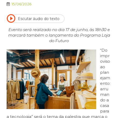
15/06/2026
Escutar áudio do texto
Evento será realizado no dia 17 de junho, às 18h30 e
marcará também o lançamento do Programa Loja
do Futuro
“Do
impr
oviso
ao
plan
ejam
ento:
arru
man
do a
casa
para
a tecnologia” será o tema da palestra que marca o