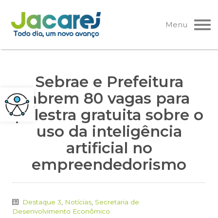
Pular
para
Menu
o
conteúdo
Sebrae e Prefeitura
abrem 80 vagas para
palestra gratuita sobre o
uso da inteligência
artificial no
empreendedorismo
Destaque 3
,
Notícias
,
Secretaria de
Desenvolvimento Econômico