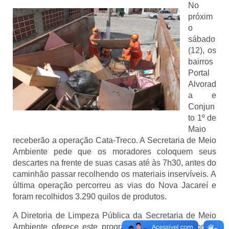
No
próxim
o
sábado
(12), os
bairros
Portal
Alvorad
a e
Conjun
to 1º de
Maio
receberão a operação Cata-Treco. A Secretaria de Meio
Ambiente pede que os moradores coloquem seus
descartes na frente de suas casas até às 7h30, antes do
caminhão passar recolhendo os materiais inservíveis. A
última operação percorreu as vias do Nova Jacareí e
foram recolhidos 3.290 quilos de produtos.
A Diretoria de Limpeza Pública da Secretaria de Meio
Ambiente oferece este programa aos sábados com o