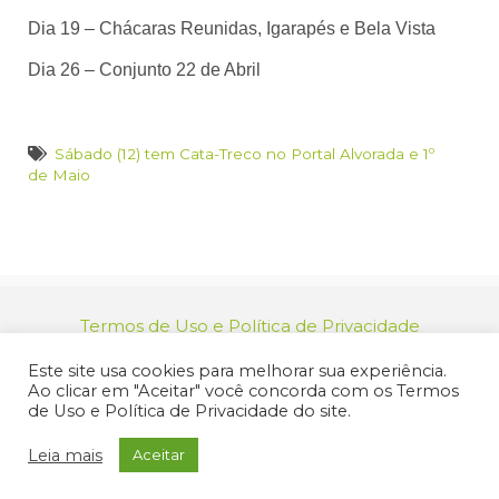
Dia 19 – Chácaras Reunidas, Igarapés e Bela Vista
Dia 26 – Conjunto 22 de Abril
Sábado (12) tem Cata-Treco no Portal Alvorada e 1º
de Maio
Termos de Uso e Política de Privacidade
relacionamento@jacarei.sp.gov.br
| CNPJ:
Este site usa cookies para melhorar sua experiência.
46.694.139/0001-83 | (12) 3955-9000
Ao clicar em "Aceitar" você concorda com os Termos
Endereço: Praça dos Três Poderes, 73 - Centro -
de Uso e Política de Privacidade do site.
Jacareí/SP - CEP 12327-170
© 2025 Prefeitura de Jacareí. Todos os direitos reservados.
Leia mais
Aceitar
Criação de Sites Profissionais: MIDIASIM