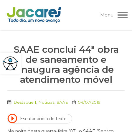
Pular
para
Menu
o
conteúdo
SAAE conclui 44ª obra
de saneamento e
inaugura agência de
atendimento móvel
Destaque 1
,
Notícias
,
SAAE
04/07/2019
Escutar áudio do texto
Na noite desta quarta-feira (03), o SAAE (Serviço