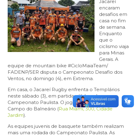
Jacareí
encaram
desafios em
casa no fim
de semana.
Enquanto
que o
ciclismo viaja
para Minas
Gerais. A
equipe de mountain bike #CicloMaiaTeam/
FADENP/SER disputa o Campeonato Desafio dos
Ventos, no domingo (4), em Extrema.
Em casa, o Jacareí Rugby enfrenta o Templários
neste sábado (3), em partida válida pelo
Campeonato Paulista. O jogo começa às 13h, no
Campo do Balneário (
Rua Miami, 300, Cidade
Jardim
).
As equipes juvenis de basquete também realizam
mais uma rodada do Campeonato Paulista. As