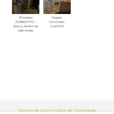
(Processo
Depois:
25.688/2017) –
Conclusão:
Bairro Jardim do
Out/2019
Vale Antes:
Mais informações pelo e-
mail:
cidadesaudavel@jacarei.sp.
gov.br
Termos de Uso e Política de Privacidade