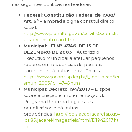
nas seguintes políticas norteadoras:
Federal: Constituição Federal de 1988/
Art. 6º
– a moradia digna constitui direito
social.
http://www.planalto.gov.br/ccivil_03/constit
uicao/constituicao.htm
Municipal: LEI Nº. 4746, DE 15 DE
DEZEMBRO DE 2003
– Autoriza o
Executivo Municipal a efetuar pequenos
reparos em residências de pessoas
carentes, e dá outras providências.
https://www.jacarei.sp.leg.br/l_legislacao/lei
smun_2003/lei_4746.htm
Municipal: Decreto 194/2017
– Dispõe
sobre a criação e implementação do
Programa Reforma Legal, seus
beneficiários e dá outras
providências.
http://legislacao.jacarei.sp.gov
.br:85/jacarei/images/leis/html/D1942017.ht
ml