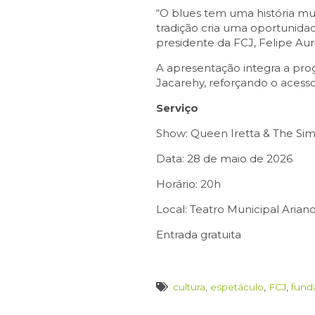
“O blues tem uma história mui
tradição cria uma oportunidade
presidente da FCJ, Felipe Aur
A apresentação integra a pro
Jacarehy, reforçando o acesso
Serviço
Show: Queen Iretta & The Sim
Data: 28 de maio de 2026
Horário: 20h
Local: Teatro Municipal Arian
Entrada gratuita
cultura
,
espetáculo
,
FCJ
,
fund