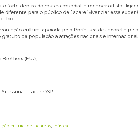
to forte dentro da música mundial, e receber artistas liga
 diferente para o público de Jacareí vivenciar essa experiê
icchio.
gramação cultural apoiada pela Prefeitura de Jacareí e pel
 gratuito da população a atrações nacionais e internacionai
i Brothers (EUA)
o Suassuna – Jacareí/SP
ação cultural de jacarehy
,
música