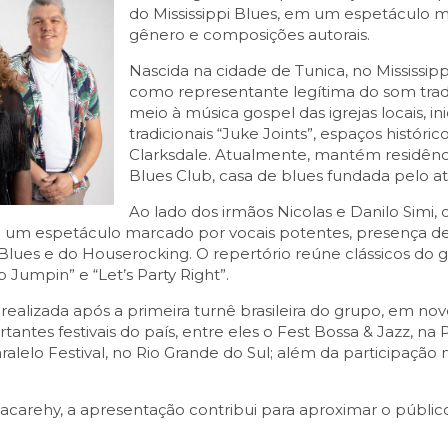
do Mississippi Blues, em um espetáculo m
gênero e composições autorais.
Nascida na cidade de Tunica, no Mississip
como representante legítima do som tradi
meio à música gospel das igrejas locais, inic
tradicionais “Juke Joints”, espaços histór
Clarksdale. Atualmente, mantém residênci
Blues Club, casa de blues fundada pelo 
Ao lado dos irmãos Nicolas e Danilo Simi
ta um espetáculo marcado por vocais potentes, presença d
pi Blues e do Houserocking. O repertório reúne clássicos do 
ub Jumpin” e “Let’s Party Right”.
realizada após a primeira turnê brasileira do grupo, em no
tantes festivais do país, entre eles o Fest Bossa & Jazz, na 
aralelo Festival, no Rio Grande do Sul; além da participação
Jacarehy, a apresentação contribui para aproximar o públic