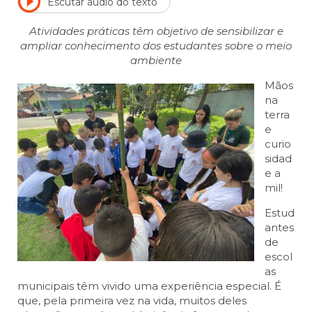
Escutar áudio do texto
Atividades práticas têm objetivo de sensibilizar e
ampliar conhecimento dos estudantes sobre o meio
ambiente
Mãos
na
terra
e
curio
sidad
e a
mil!
Estud
antes
de
escol
as
municipais têm vivido uma experiência especial. É
que, pela primeira vez na vida, muitos deles