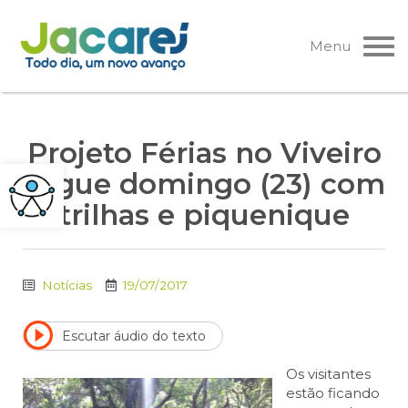
Pular
para
Menu
o
conteúdo
Projeto Férias no Viveiro
segue domingo (23) com
trilhas e piquenique
Notícias
19/07/2017
Escutar áudio do texto
Os visitantes
estão ficando