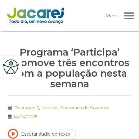
Pular
para
Menu
o
conteúdo
Programa ‘Participa’
promove três encontros
com a população nesta
semana
Destaque 3
,
Notícias
,
Secretaria de Governo
14/04/2025
Escutar áudio do texto