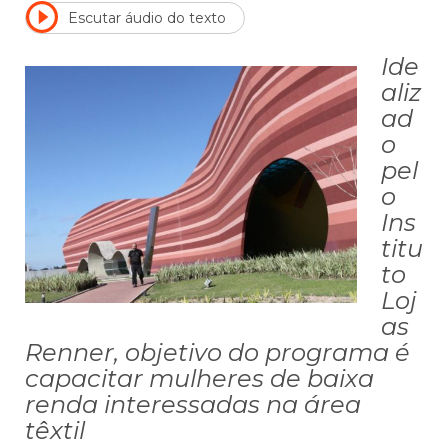
Escutar áudio do texto
Ide
aliz
ad
o
pel
o
Ins
titu
to
Loj
as
Renner, objetivo do programa é
capacitar mulheres de baixa
renda interessadas na área
têxtil