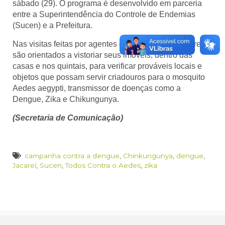
sábado (29). O programa é desenvolvido em parceria
entre a Superintendência do Controle de Endemias
(Sucen) e a Prefeitura.
Nas visitas feitas por agentes de saúde, os moradores
são orientados a vistoriar seus imóveis, dentro das
casas e nos quintais, para verificar prováveis locais e
objetos que possam servir criadouros para o mosquito
Aedes aegypti, transmissor de doenças como a
Dengue, Zika e Chikungunya.
(Secretaria de Comunicação)
campanha contra a dengue
,
Chinkungunya
,
dengue
,
Jacareí
,
Sucen
,
Todos Contra o Aedes
,
zika