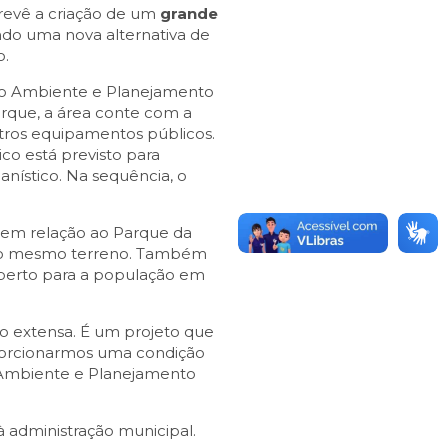
prevê a criação de um
grande
ndo uma nova alternativa de
o.
eio Ambiente e Planejamento
arque, a área conte com a
tros equipamentos públicos.
ico está previsto para
anístico. Na sequência, o
em relação ao Parque da
am no mesmo terreno. Também
aberto para a população em
o extensa. É um projeto que
oporcionarmos uma condição
io Ambiente e Planejamento
à administração municipal.