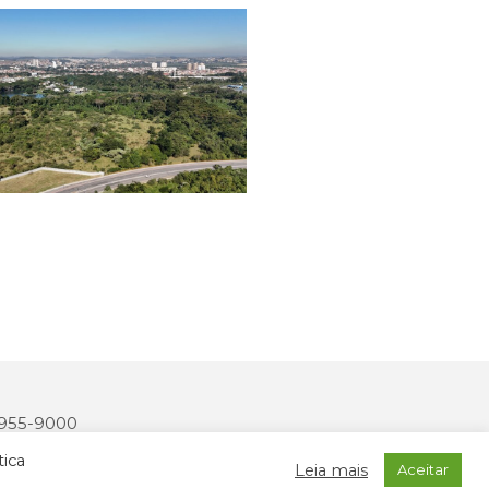
 3955-9000
2327-170
tica
Leia mais
Aceitar
onais: MIDIASIM