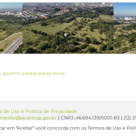
c
,
governo
,
parque
,
paula
,
souza
 de Uso e Política de Privacidade
amento@jacarei.sp.gov.br
| CNPJ: 46.694.139/0001-83 | (12)
o: Praça dos Três Poderes, 73 - Centro - Jacareí/SP - CEP 1
licar em "Aceitar" você concorda com os Termos de Uso e Polí
ura de Jacareí. Todos os direitos reservados.
Criação de Sites Profissi