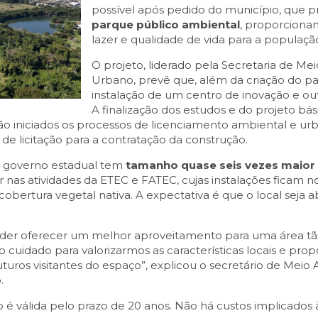
possível após pedido do município, que 
parque público ambiental
, proporciona
lazer e qualidade de vida para a populaçã
O projeto, liderado pela Secretaria de M
Urbano, prevê que, além da criação do p
instalação de um centro de inovação e ou
A finalização dos estudos e do projeto bás
rão iniciados os processos de licenciamento ambiental e urb
 de licitação para a contratação da construção.
lo governo estadual tem
tamanho quase seis vezes maior
ar nas atividades da ETEC e FATEC, cujas instalações fic
bertura vegetal nativa. A expectativa é que o local seja 
oder oferecer um melhor aproveitamento para uma área tã
 cuidado para valorizarmos as características locais e pr
uturos visitantes do espaço”, explicou o secretário de Me
.
o é válida pelo prazo de 20 anos. Não há custos implicados 