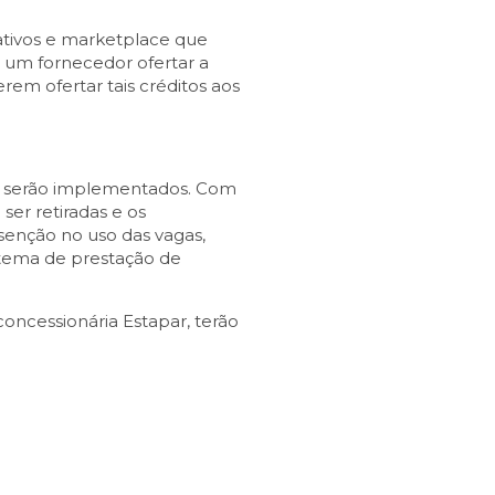
tivos e marketplace que
s um fornecedor ofertar a
em ofertar tais créditos aos
viços serão implementados. Com
 ser retiradas e os
enção no uso das vagas,
stema de prestação de
concessionária Estapar, terão