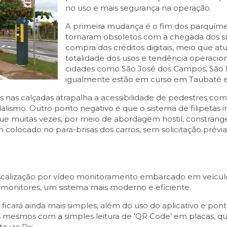
no uso e mais segurança na operação.
A primeira mudança é o fim dos parquím
tornaram obsoletos com a chegada dos sm
compra dos créditos digitais, meio que a
totalidade dos usos e tendência operacion
cidades como São José dos Campos, São 
igualmente estão em curso em Taubaté e
nas calçadas atrapalha a acessibilidade de pedestres com
alismo. Outro ponto negativo é que o sistema de filipetas 
 que muitas vezes, por meio de abordagem hostil, constran
colocado no para-brisas dos carros, sem solicitação prévia
fiscalização por vídeo monitoramento embarcado em veíc
or monitores, um sistema mais moderno e eficiente.
s ficará ainda mais simples, além do uso do aplicativo e po
r os mesmos com a simples leitura de ‘QR Code’ em placas, q
 via Pix.