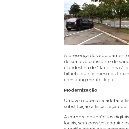
A presença dos equipamentos 
de ser alvo constante de vand
clandestina de “flanelinhas”,
bilhete que os mesmos teriam 
constrangimento ilegal.
Modernização
O novo modelo irá adotar a 
substituição à fiscalização p
A compra dos créditos digitai
locais, será possível adquiri
a região atendida e pagamento