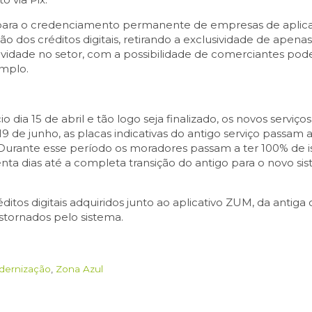
 para o credenciamento permanente de empresas de aplica
ão dos créditos digitais, retirando a exclusividade de apena
vidade no setor, com a possibilidade de comerciantes poder
emplo.
ício dia 15 de abril e tão logo seja finalizado, os novos ser
a, 19 de junho, as placas indicativas do antigo serviço passam a
urante esse período os moradores passam a ter 100% de is
nta dias até a completa transição do antigo para o novo si
itos digitais adquiridos junto ao aplicativo ZUM, da antiga 
stornados pelo sistema.
dernização
,
Zona Azul