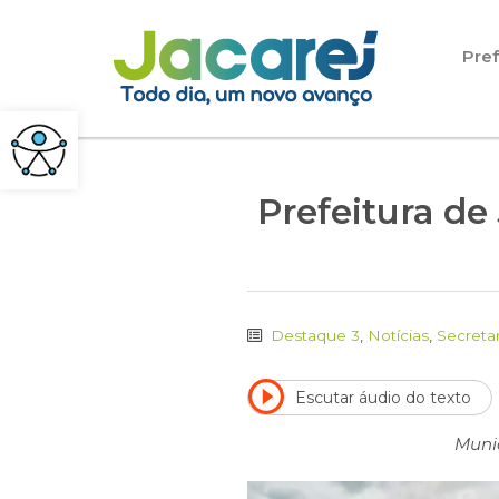
Pular para o conteúdo
Pref
Prefeitura d
Destaque 3
,
Notícias
,
Secreta
Escutar áudio do texto
Munic