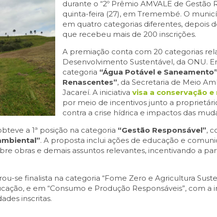
durante o “2º Prêmio AMVALE de Gestão R
quinta-feira (27), em Tremembé. O municí
em quatro categorias diferentes, depois 
que recebeu mais de 200 inscrições.
A premiação conta com 20 categorias rel
Desenvolvimento Sustentável, da ONU. En
categoria
“Água Potável e Saneamento
Renascentes”
, da Secretaria de Meio A
Jacareí. A iniciativa
visa a conservação e
por meio de incentivos junto a proprietár
contra a crise hídrica e impactos das mud
bteve a 1ª posição na categoria
“Gestão Responsável”
, 
ambiental”
. A proposta inclui ações de educação e comunic
re obras e demais assuntos relevantes, incentivando a par
-se finalista na categoria “Fome Zero e Agricultura Suste
ducação, e em “Consumo e Produção Responsáveis”, com a ini
ades inscritas.