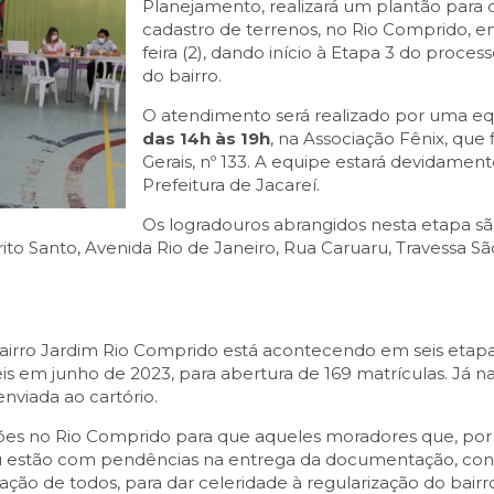
Planejamento, realizará um plantão para
cadastro de terrenos, no Rio Comprido, ent
feira (2), dando início à Etapa 3 do proces
do bairro.
O atendimento será realizado por uma eq
das 14h às 19h
, na Associação Fênix, que 
Gerais, nº 133. A equipe estará devidamen
Prefeitura de Jacareí.
Os logradouros abrangidos nesta etapa são
ito Santo, Avenida Rio de Janeiro, Rua Caruaru, Travessa Sã
bairro Jardim Rio Comprido está acontecendo em seis etapas
is em junho de 2023, para abertura de 169 matrículas. Já n
viada ao cartório.
ções no Rio Comprido para que aqueles moradores que, por
u estão com pendências na entrega da documentação, consi
ção de todos, para dar celeridade à regularização do bairro