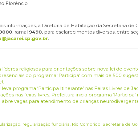
o Florêncio.
is informações, a Diretoria de Habitação da Secretaria d
-9000
, ramal
9490
, para esclarecimentos diversos, entre se
o@jacarei.sp.gov.br
.
 líderes religiosos para orientações sobre nova lei de event
presenciais do programa ‘Participa’ com mais de 500 sugest
et
 leva programa ‘Participa Itinerante’ nas Feiras Livres de Ja
es nas feiras livres, Prefeitura inicia programa ‘Participa’ 
 abre vagas para atendimento de crianças neurodivergent
ularização
,
regularização fundiária
,
Rio Comprido
,
Secretaria de G