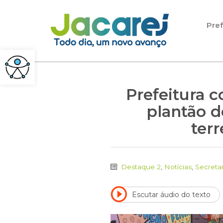
Pular para o conteúdo
Pref
Prefeitura 
plantão d
terr
Destaque 2
,
Notícias
,
Secreta
Escutar áudio do texto