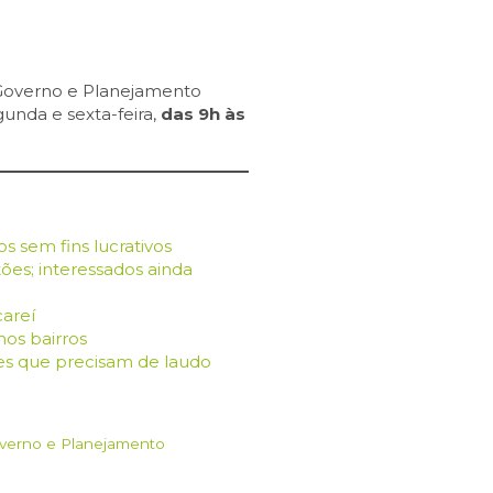
e Governo e Planejamento
gunda e sexta-feira,
das 9h às
os sem fins lucrativos
ões; interessados ainda
careí
nos bairros
es que precisam de laudo
overno e Planejamento