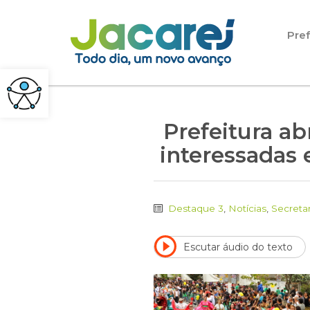
Pular para o conteúdo
Pref
Prefeitura ab
interessadas 
Destaque 3
,
Notícias
,
Secreta
Escutar áudio do texto