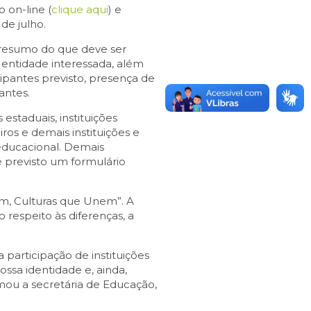
 on-line (
clique aqui
) e
 de julho.
m resumo do que deve ser
u entidade interessada, além
pantes previsto, presença de
antes.
estaduais, instituições
iros e demais instituições e
educacional. Demais
é previsto um formulário
cem, Culturas que Unem”. A
respeito às diferenças, a
participação de instituições
ssa identidade e, ainda,
rmou a secretária de Educação,