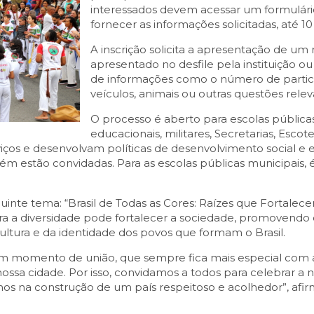
interessados devem acessar um formulário
fornecer as informações solicitadas, até 10
A inscrição solicita a apresentação de u
apresentado no desfile pela instituição o
de informações como o número de partici
veículos, animais ou outras questões relev
O processo é aberto para escolas públicas 
educacionais, militares, Secretarias, Escote
iços e desenvolvam políticas de desenvolvimento social e 
ém estão convidadas. Para as escolas públicas municipais, 
eguinte tema: “Brasil de Todas as Cores: Raízes que Fortale
a a diversidade pode fortalecer a sociedade, promovendo o 
 cultura e da identidade dos povos que formam o Brasil.
 um momento de união, que sempre fica mais especial com a 
sa cidade. Por isso, convidamos a todos para celebrar a no
mos na construção de um país respeitoso e acolhedor”, afi