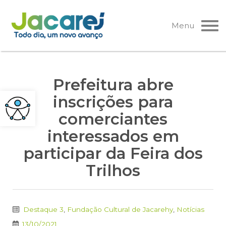
Pular
para
Menu
o
conteúdo
Prefeitura abre
inscrições para
comerciantes
interessados em
participar da Feira dos
Trilhos
Destaque 3
,
Fundação Cultural de Jacarehy
,
Notícias
13/10/2021